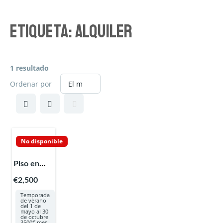
Etiqueta:
Alquiler
1 resultado
Ordenar por
No disponible
Piso en
Santa
€2,500
Eulalia
Temporada
de verano
del 1 de
mayo al 30
de octubre
3500€ mes.