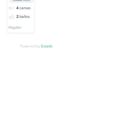
4
camas
2
baños
Alquiler
Powered by
Estatik